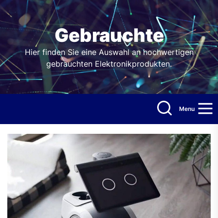
Skip
to
the
Gebrauchte
content
Hier finden Sie eine Auswahl an hochwertigen
gebrauchten Elektronikprodukten.
Menu