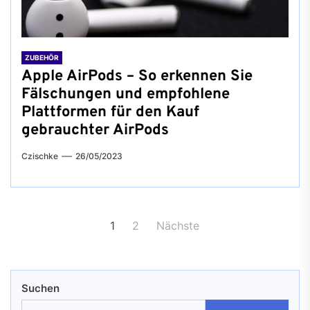
ZUBEHÖR
Apple AirPods – So erkennen Sie
Fälschungen und empfohlene
Plattformen für den Kauf
gebrauchter AirPods
Czischke
26/05/2023
Seitennummerierung
1
2
Nächste
der
Beiträge
Suchen