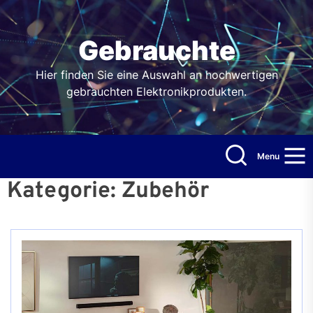
Skip
to
the
Gebrauchte
content
Hier finden Sie eine Auswahl an hochwertigen
gebrauchten Elektronikprodukten.
Menu
Kategorie:
Zubehör