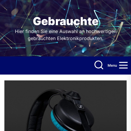
Skip
to
the
Gebrauchte
content
Hier finden Sie eine Auswahl an hochwertigen
gebrauchten Elektronikprodukten.
Menu