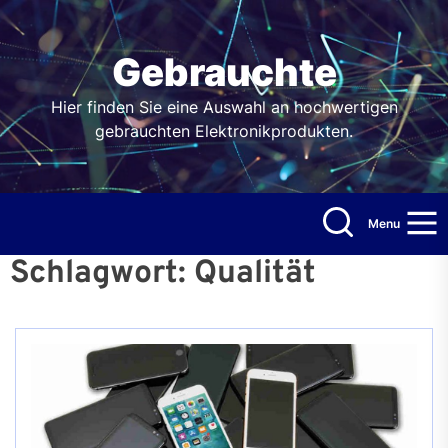
Skip
to
the
Gebrauchte
content
Hier finden Sie eine Auswahl an hochwertigen
gebrauchten Elektronikprodukten.
Menu
Schlagwort:
Qualität