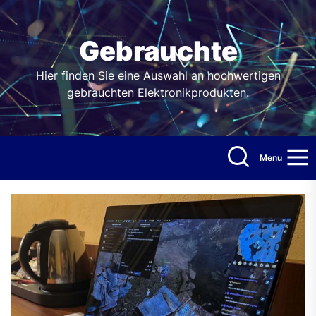
Skip
to
the
Gebrauchte
content
Hier finden Sie eine Auswahl an hochwertigen
gebrauchten Elektronikprodukten.
Menu