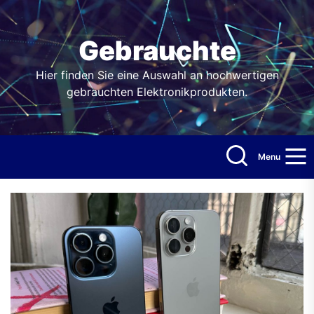
Skip
to
the
Gebrauchte
content
Hier finden Sie eine Auswahl an hochwertigen
gebrauchten Elektronikprodukten.
Menu