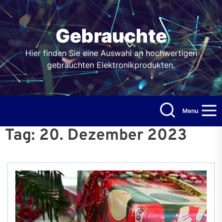
Skip
to
the
Gebrauchte
content
Hier finden Sie eine Auswahl an hochwertigen
gebrauchten Elektronikprodukten.
Menu
Tag:
20. Dezember 2023